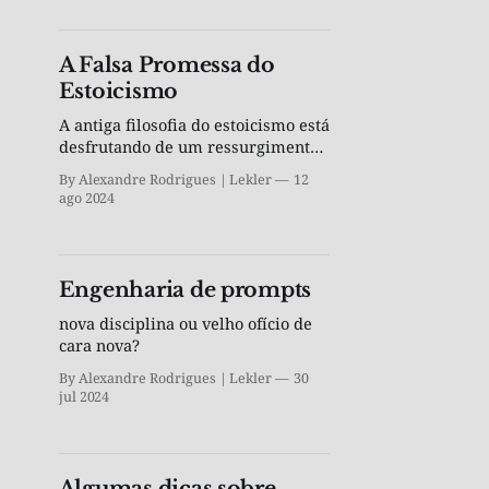
A Falsa Promessa do
Estoicismo
A antiga filosofia do estoicismo está
desfrutando de um ressurgimento
de interesse hoje. Mas há boas
By Alexandre Rodrigues | Lekler
12
razões para evitar o estoicismo
ago 2024
como um guia para a vida e buscar
uma filosofia melhor.
Engenharia de prompts
nova disciplina ou velho ofício de
cara nova?
By Alexandre Rodrigues | Lekler
30
jul 2024
Algumas dicas sobre