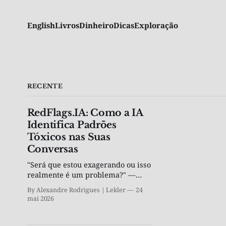
English
Livros
Dinheiro
Dicas
Exploração
RECENTE
RedFlags.IA: Como a IA
Identifica Padrões
Tóxicos nas Suas
Conversas
"Será que estou exagerando ou isso
realmente é um problema?" —
Agora você tem uma segunda
By Alexandre Rodrigues | Lekler
24
opinião objetiva, por R$ 4,90.
mai 2026