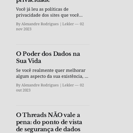
Você já leu as políticas de
privacidade dos sites que você
visita? Se a resposta for não, você
By Alexandre Rodrigues | Lekler
02
não está sozinho.
nov 2023
O Poder dos Dados na
Sua Vida
Se você realmente quer melhorar
algum aspecto da sua existência, a
chave é medir, quantificar e, por
By Alexandre Rodrigues | Lekler
02
fim, agir.
out 2023
O Threads NÃO vale a
pena: do ponto de vista
de segurança de dados