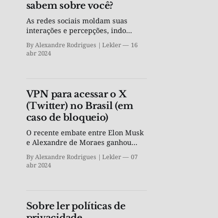
sabem sobre você?
As redes sociais moldam suas
interações e percepções, indo
muito além de simples curtidas e
By Alexandre Rodrigues | Lekler
16
compartilhamentos.
abr 2024
VPN para acessar o X
(Twitter) no Brasil (em
caso de bloqueio)
O recente embate entre Elon Musk
e Alexandre de Moraes ganhou
destaque. Diante dessa tensão, o
By Alexandre Rodrigues | Lekler
07
uso de VPNs (Redes Privadas
abr 2024
Virtuais) surge como uma solução
estratégica para contornar
possíveis bloqueios impostos à
plataforma.
Sobre ler políticas de
privacidade