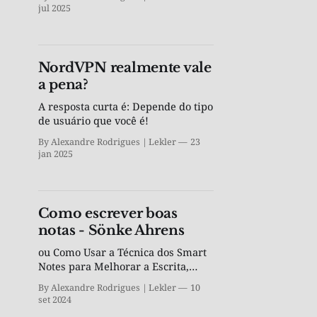
jul 2025
NordVPN realmente vale
a pena?
A resposta curta é: Depende do tipo
de usuário que você é!
By Alexandre Rodrigues | Lekler
23
jan 2025
Como escrever boas
notas - Sönke Ahrens
ou Como Usar a Técnica dos Smart
Notes para Melhorar a Escrita,
Aprendizado e Pensamento
By Alexandre Rodrigues | Lekler
10
set 2024