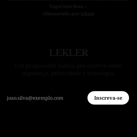
Tags
Contribua→
Alimentado por
Ghost
LEKLER
Um pesquisador autista que escreve sobre
segurança, privacidade e tecnologia.
Inscreva-se