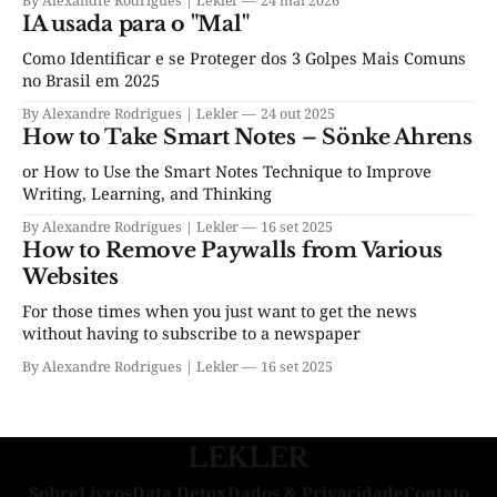
By Alexandre Rodrigues | Lekler
24 mai 2026
IA usada para o "Mal"
Como Identificar e se Proteger dos 3 Golpes Mais Comuns
no Brasil em 2025
By Alexandre Rodrigues | Lekler
24 out 2025
How to Take Smart Notes – Sönke Ahrens
or How to Use the Smart Notes Technique to Improve
Writing, Learning, and Thinking
By Alexandre Rodrigues | Lekler
16 set 2025
How to Remove Paywalls from Various
Websites
For those times when you just want to get the news
without having to subscribe to a newspaper
By Alexandre Rodrigues | Lekler
16 set 2025
LEKLER
Sobre
Livros
Data Detox
Dados & Privacidade
Contato