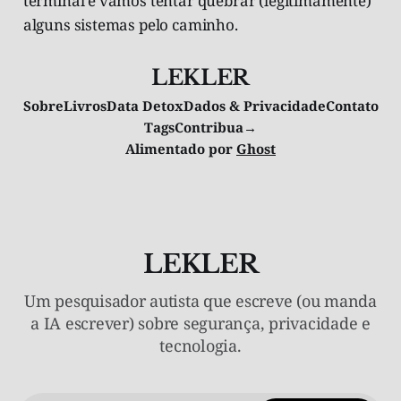
terminal e vamos tentar quebrar (legitimamente)
alguns sistemas pelo caminho.
LEKLER
Sobre
Livros
Data Detox
Dados & Privacidade
Contato
Tags
Contribua→
Alimentado por
Ghost
LEKLER
Um pesquisador autista que escreve (ou manda
a IA escrever) sobre segurança, privacidade e
tecnologia.