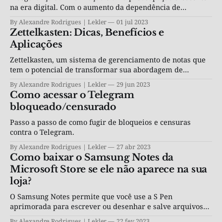
na era digital. Com o aumento da dependência de
tecnologia e dados, torna-se cada vez mais importante
By Alexandre Rodrigues | Lekler
01 jul 2023
proteger nossas informações pessoais e profissionais.
Zettelkasten: Dicas, Benefícios e
Aplicações
Zettelkasten, um sistema de gerenciamento de notas que
tem o potencial de transformar sua abordagem de
aprendizado e pesquisa.
By Alexandre Rodrigues | Lekler
29 jun 2023
Como acessar o Telegram
bloqueado/censurado
Passo a passo de como fugir de bloqueios e censuras
contra o Telegram.
By Alexandre Rodrigues | Lekler
27 abr 2023
Como baixar o Samsung Notes da
Microsoft Store se ele não aparece na sua
loja?
O Samsung Notes permite que você use a S Pen
aprimorada para escrever ou desenhar e salve arquivos
na nuvem.
By Alexandre Rodrigues | Lekler
22 fev 2023