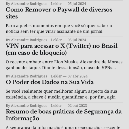
By Alexandre Rodrigues | Lekler
05 jul 2024
Como Remover o Paywall de diversos
sites
Para aqueles momentos em que você só quer saber a
notícia sem ter que virar assinante de um jornal
By Alexandre Rodrigues | Lekler
05 jul 2024
VPN para acessar o X (Twitter) no Brasil
(em caso de bloqueio)
O recente embate entre Elon Musk e Alexandre de Moraes
ganhou destaque. Diante dessa tensão, o uso de VPNs
(Redes Privadas Virtuais) surge como uma solução
By Alexandre Rodrigues | Lekler
07 abr 2024
estratégica para contornar possíveis bloqueios impostos à
O Poder dos Dados na Sua Vida
plataforma.
Se você realmente quer melhorar algum aspecto da sua
existência, a chave é medir, quantificar e, por fim, agir.
By Alexandre Rodrigues | Lekler
02 out 2023
Resumo de boas práticas de Segurança da
Informação
A segurança da informação é uma preocupação crescente