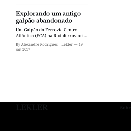
Explorando um antigo
galpão abandonado
Um Galpão da Ferrovia Centro
Atlântica (FCA) na Rodoferroviária
em Brasília, esse local seria como
By Alexandre Rodrigues | Lekler
19
um porto seco para armazenar
jan 2017
quase tudo que vinha pela ferrovia.
LEKLER
Sobr