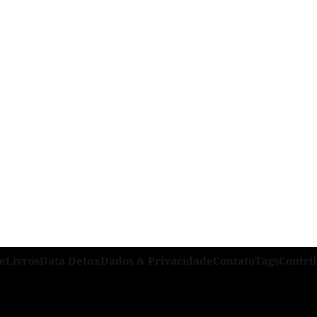
e
Livros
Data Detox
Dados & Privacidade
Contato
Tags
Contr