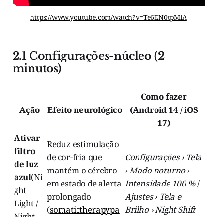
https://www.youtube.com/watch?v=Te6EN0tpMlA
2.1 Configurações-núcleo (2
minutos)
Como fazer
Ação
Efeito neurológico
(Android 14 / iOS
17)
Ativar
Reduz estimulação
filtro
de cor-fria que
Configurações › Tela
de luz
mantém o cérebro
› Modo noturno ›
azul
(Ni
em estado de alerta
Intensidade 100 %
/
ght
prolongado
Ajustes › Tela e
Light /
(
somatictherapypa
Brilho › Night Shift
Night