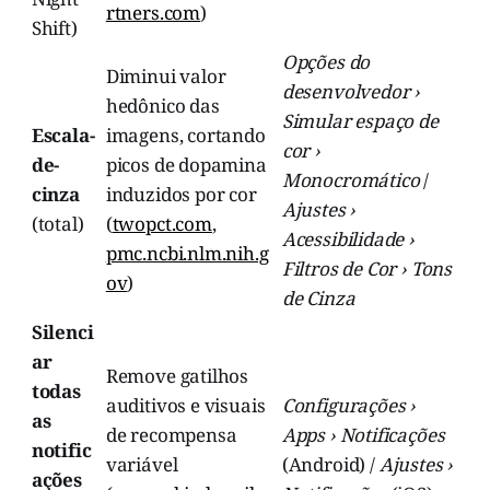
rtners.com
)
Shift)
Opções do
Diminui valor
desenvolvedor ›
hedônico das
Simular espaço de
Escala-
imagens, cortando
cor ›
de-
picos de dopamina
Monocromático
/
cinza
induzidos por cor
Ajustes ›
(total)
(
twopct.com
,
Acessibilidade ›
pmc.ncbi.nlm.nih.g
Filtros de Cor › Tons
ov
)
de Cinza
Silenci
ar
Remove gatilhos
todas
auditivos e visuais
Configurações ›
as
de recompensa
Apps › Notificações
notific
variável
(Android) /
Ajustes ›
ações