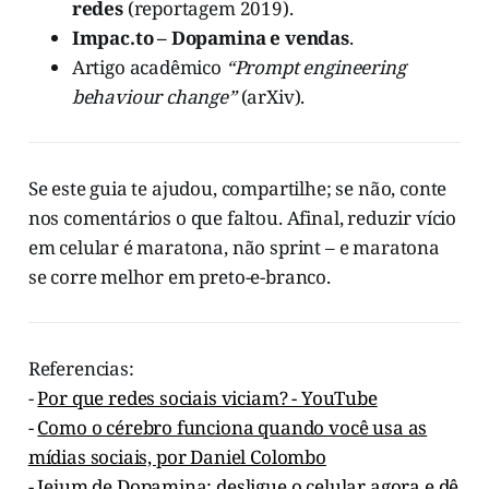
redes
(reportagem 2019).
Impac.to – Dopamina e vendas
.
Artigo acadêmico
“Prompt engineering
behaviour change”
(arXiv).
Se este guia te ajudou, compartilhe; se não, conte
nos comentários o que faltou. Afinal, reduzir vício
em celular é maratona, não sprint – e maratona
se corre melhor em preto-e-branco.
Referencias:
-
Por que redes sociais viciam? - YouTube
-
Como o cérebro funciona quando você usa as
mídias sociais, por Daniel Colombo
-
Jejum de Dopamina: desligue o celular agora e dê