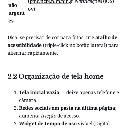
(
pmc.ncbi.nlm.nih.g
Notificações
(iOS)
não
ov
)
urgent
es
Dica: se precisar de cor para fotos, crie
atalho de
acessibilidade
(triple-click no botão lateral) para
alternar rapidamente.
2.2 Organização de tela home
Tela inicial vazia
— deixe apenas telefone e
câmera.
Redes sociais em pasta na última página
;
aumenta
fricção
de acesso.
Widget de tempo de uso
visível (Digital