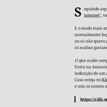
S
eguindo aqu
internet"
, v
E o modo mais ant
normalmente faço
ou só não quero g
só acabar gastan
O que acabo sem
Entro na Amazon
indicação de um a
Caso esteja no
Ki
e colo os nomes n
https://z-lib.o