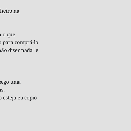
heiro na
a o que
o para comprá-lo
não dizer nada" e
 pego uma
ns.
ão esteja eu copio