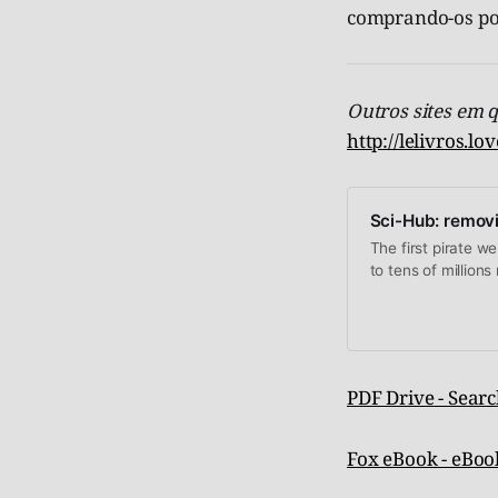
comprando-os po
Outros sites em q
http://lelivros.lov
Sci-Hub: removi
The first pirate w
to tens of million
PDF Drive - Searc
Fox eBook - eBoo