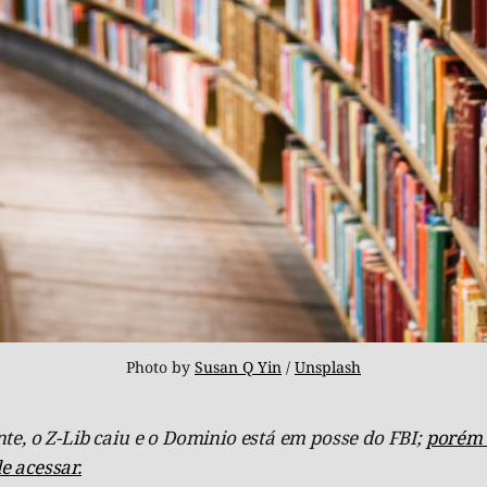
Photo by 
Susan Q Yin
 / 
Unsplash
nte, o Z-Lib caiu e o Dominio está em posse do FBI;
porém e
e acessar.