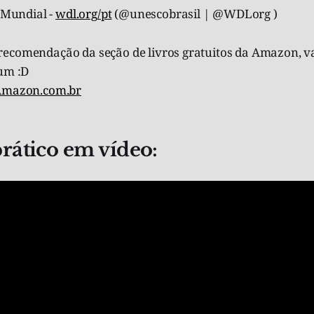
l Mundial -
wdl.org/pt
(@unescobrasil | @WDLorg )
ecomendação da seção de livros gratuitos da Amazon, va
gum :D
 Amazon.com.br
ático em vídeo: