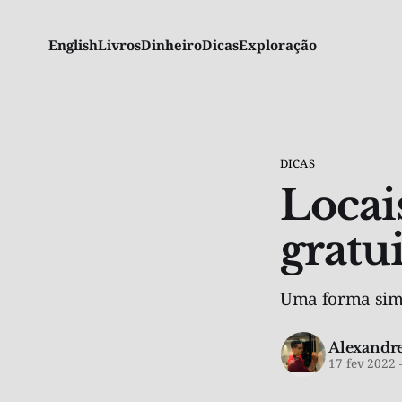
English
Livros
Dinheiro
Dicas
Exploração
DICAS
Locais
gratu
Uma forma simp
Alexandre
17 fev 2022