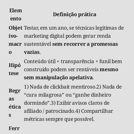
Elem
Definição prática
ento
Objet
Testar, em um ano, se técnicas legítimas de
ivo-
marketing digital podem gerar renda
macr
sustentável
sem recorrer a promessas
o
vazias
.
Conteúdo útil + transparência + funil bem
Hipó
construído podem ser rentáveis
mesmo
tese
sem manipulação apelativa
.
1) Nada de clickbait mentiroso.2) Nada de
Regr
“cura milagrosa” ou “ganhe dinheiro
as
dormindo”.3) Exibir avisos claros de
ética
afiliado / patrocinado.4) Compartilhar
s
métricas sempre que possível.
Ferr