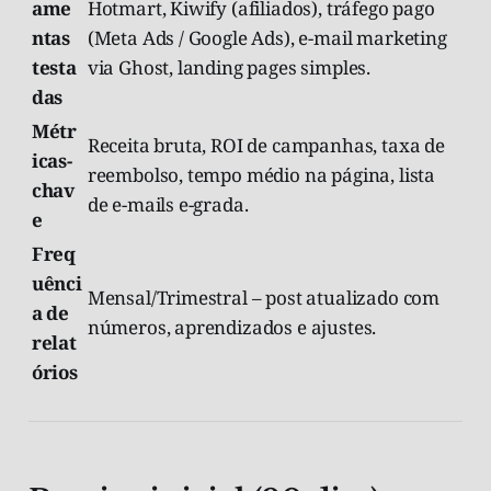
ame
Hotmart, Kiwify (afiliados), tráfego pago
ntas
(Meta Ads / Google Ads), e-mail marketing
testa
via Ghost, landing pages simples.
das
Métr
Receita bruta, ROI de campanhas, taxa de
icas-
reembolso, tempo médio na página, lista
chav
de e-mails e-grada.
e
Freq
uênci
Mensal/Trimestral – post atualizado com
a de
números, aprendizados e ajustes.
relat
órios