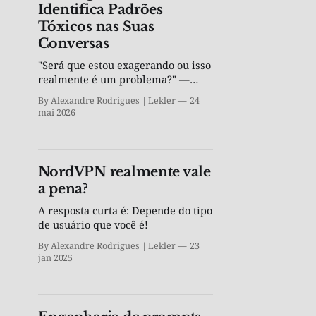
Identifica Padrões
Tóxicos nas Suas
Conversas
"Será que estou exagerando ou isso
realmente é um problema?" —
Agora você tem uma segunda
By Alexandre Rodrigues | Lekler
24
opinião objetiva, por R$ 4,90.
mai 2026
NordVPN realmente vale
a pena?
A resposta curta é: Depende do tipo
de usuário que você é!
By Alexandre Rodrigues | Lekler
23
jan 2025