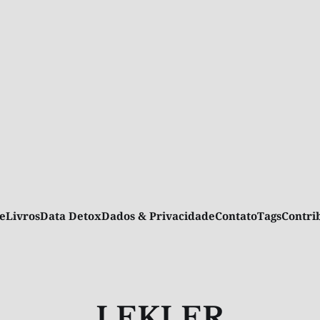
e
Livros
Data Detox
Dados & Privacidade
Contato
Tags
Contr
LEKLER